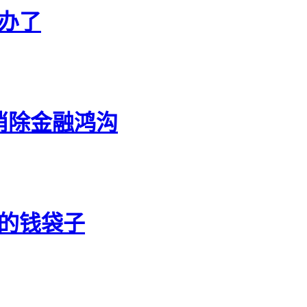
难办了
消除金融鸿沟
户的钱袋子