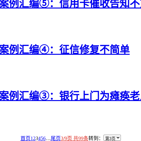
典型案例汇编⑤：信用卡催收告知
型案例汇编④：征信修复不简单
典型案例汇编③：银行上门为瘫痪
首页
1
2
3
4
5
6
…
尾页
3/9页 共99条
转到：