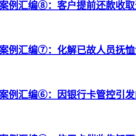
典型案例汇编⑧：客户提前还款收
典型案例汇编⑦：化解已故人员抚
型案例汇编⑥：因银行卡管控引