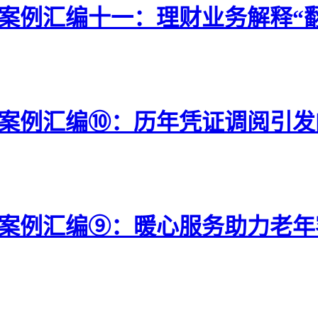
型案例汇编十一：理财业务解释“
型案例汇编⑩：历年凭证调阅引
典型案例汇编⑨：暖心服务助力老