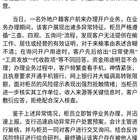
营。
当日，一名外地户籍客户前来办理开户业务，在业
务办理期间，该客户展现出诸多异常特征。柜员严格遵
循“三查、四观、五询问”流程，发现客户无法提供在榆
工作、居住或经营的有效证明，对于来榆事由表述含糊
不清；在询问开户用途时，客户先后给出“日常使用”
“工资发放”“代收款项”等不同回答，资金用途明显不合
理；办理业务过程中，客户频繁查看手机，神情紧张，
且执意要求开通手机银行、网上银行并大幅调高转账限
额，面对柜员的风险提示表现出强烈抵触情绪；当柜员
进一步核实其工作单位、收入来源等关键信息时，客户
敷衍应答，拒绝配合深入核查。
鉴于上述异常情况，柜员立即暂停业务办理，并迅
速上报。支行迅速启动异常开户处置预案，会计主管进
行复核，并与柜员一同对客户进行交叉询问。结合反诈
风险特征进行综合研判，最终确认该客户存在被他人操