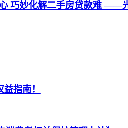
心 巧妙化解二手房贷款难 ——
信权益指南！