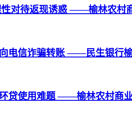
理性对待返现诱惑 ——榆林农村
向电信诈骗转账 ——民生银行
环贷使用难题 ——榆林农村商