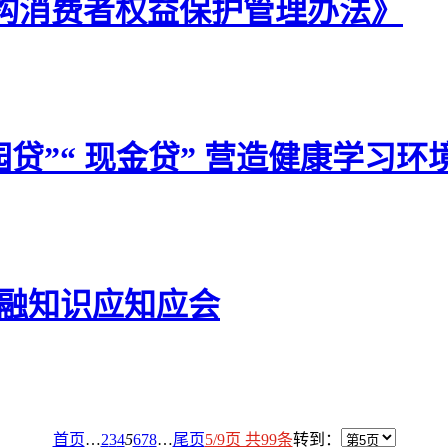
机构消费者权益保护管理办法》
贷”“ 现金贷” 营造健康学习环
融知识应知应会
首页
…
2
3
4
5
6
7
8
…
尾页
5/9页 共99条
转到：