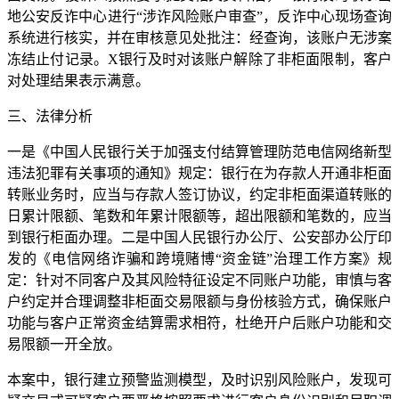
地公安反诈中心进行“涉诈风险账户审查”，反诈中心现场查询
系统进行核实，并在审核意见处批注：经查询，该账户无涉案
冻结止付记录。X银行及时对该账户解除了非柜面限制，客户
对处理结果表示满意。
三、法律分析
一是《中国人民银行关于加强支付结算管理防范电信网络新型
违法犯罪有关事项的通知》规定：银行在为存款人开通非柜面
转账业务时，应当与存款人签订协议，约定非柜面渠道转账的
日累计限额、笔数和年累计限额等，超出限额和笔数的，应当
到银行柜面办理。二是中国人民银行办公厅、公安部办公厅印
发的《电信网络诈骗和跨境赌博“资金链”治理工作方案》规
定：针对不同客户及其风险特征设定不同账户功能，审慎与客
户约定并合理调整非柜面交易限额与身份核验方式，确保账户
功能与客户正常资金结算需求相符，杜绝开户后账户功能和交
易限额一开全放。
本案中，银行建立预警监测模型，及时识别风险账户，发现可