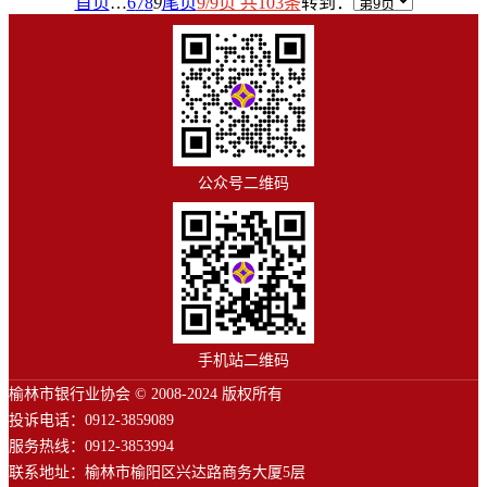
首页
…
6
7
8
9
尾页
9/9页 共103条
转到：
公众号二维码
手机站二维码
榆林市银行业协会 © 2008-2024 版权所有
投诉电话：0912-3859089
服务热线：0912-3853994
联系地址：榆林市榆阳区兴达路商务大厦5层